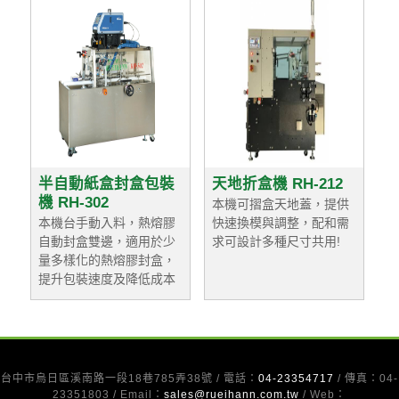
半自動紙盒封盒包裝
天地折盒機 RH-212
機 RH-302
本機可摺盒天地蓋，提供
本機台手動入料，熱熔膠
快速換模與調整，配和需
自動封盒雙邊，適用於少
求可設計多種尺寸共用!
量多樣化的熱熔膠封盒，
提升包裝速度及降低成本
台中市烏日區溪南路一段18巷785弄38號 / 電話：
04-23354717
/ 傳真：04-
23351803 / Email：
sales@rueihann.com.tw
/ Web：