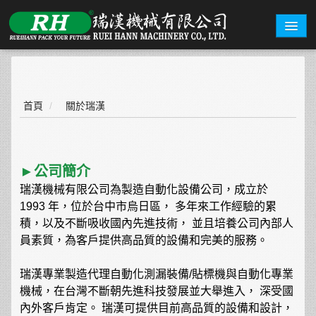
關於瑞漢
機型總覽
首頁
/
關於瑞漢
盒型範例
詢價系統
►公司簡介
瑞漢機械有限公司為製造自動化設備公司，成立於
展覽資訊
1993 年，位於台中市烏日區， 多年來工作經驗的累
積，以及不斷吸收國內先進技術， 並且培養公司內部人
聯絡我們
員素質，為客戶提供高品質的設備和完美的服務。
繁體中文
English
瑞漢專業製造代理自動化測漏裝備/貼標機與自動化專業
機械，在台灣不斷朝先進科技發展並大舉進入， 深受國
內外客戶肯定。 瑞漢可提供目前高品質的設備和設計，